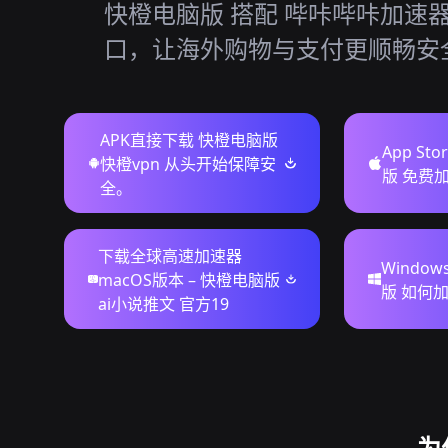
快橙电脑版 搭配 哔咔哔咔加速
口，让海外购物与支付更顺畅安
APK直接下载 快橙电脑版
App St
快橙vpn 从头开始保障安
版 免费加
全。
下载全球高速加速器
Windo
macOS版本 – 快橙电脑版
版 如何加
ai小说推文 官方19
为