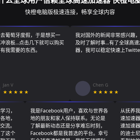
快橙电脑版极速连接，畅享全球内容
算去葡萄牙度假，于是想买一
我对国外的新闻非常感兴趣
冲浪板...点击几下就可以购买
及时了解时事...有了全球高
所有我需要的东西。
器，我可以稳定快速上Twitte
Jan V
Chen G
★★★★★
★★★★★
院学习，
我是Facebook用户，喜欢与世界各
从抚养
界各地，
地的朋友和家人保持联系。无论是
速加速
们交流。
了解最新动态还是分享难忘时刻，
速加速
现了这个
Facebook都是我首选的平台。幸亏
的迪士